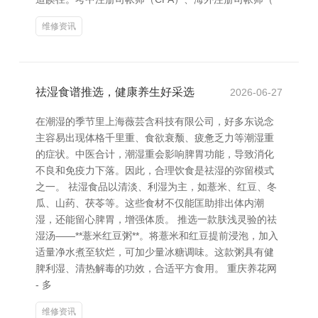
维修资讯
祛湿食谱推选，健康养生好采选
2026-06-27
在潮湿的季节里上海薇芸含科技有限公司，好多东说念
主容易出现体格千里重、食欲衰颓、疲惫乏力等潮湿重
的症状。中医合计，潮湿重会影响脾胃功能，导致消化
不良和免疫力下落。因此，合理饮食是祛湿的弥留模式
之一。 祛湿食品以清淡、利湿为主，如薏米、红豆、冬
瓜、山药、茯苓等。这些食材不仅能匡助排出体内潮
湿，还能留心脾胃，增强体质。 推选一款肤浅灵验的祛
湿汤——**薏米红豆粥**。将薏米和红豆提前浸泡，加入
适量净水煮至软烂，可加少量冰糖调味。这款粥具有健
脾利湿、清热解毒的功效，合适平方食用。 重庆养花网
- 多
维修资讯