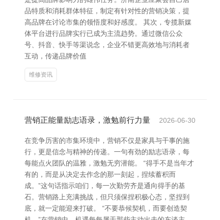
品特质和消耗群体特征，制定有针对性的营销决策，提
高品牌在讨论市集的领悟度和好感度。 其次，专揽新媒
体平台进行品牌实行已成为主流趋势。通过微信公众
号、抖音、快手等渠说念，企业不错更高效地与消耗者
互动，传递品牌价值
维修资讯
营销正能量励志语录，激勉前行力量
2026-06-30
在竞争历害的市集环境中，营销不仅是家具与干事的施
行，更是信念与精神的传递。一句有劲的励志语录，每
每能点火团队的温雅，激勉无穷潜能。 “得手不是当年才
有的，而是从决定去作念的那一刻起，捏续蓄积而
成。”这句话指示咱们，每一次勤劳齐是通向得手的基
石。营销路上充满挑战，但只须保捏积极心态，坚捏到
底，就一定能迎来打破。 “不要恭候契机，而要创造契
机。”在营销中，机遇每每属于那些主动出击的东谈主。