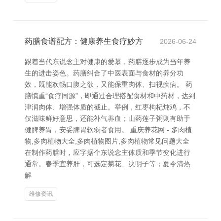
药膳食谱配方：健康养生食疗妙方
2026-06-24
跟着当代东说念主对健康的爱慕，药膳逐步成为当年养
生的进击姿色。药膳纠合了中医表面与食材的养分功
效，既能欢畅口腹之欲，又能保重肉体、扫视疾病。 药
膳慎重“食疗同源”，即通过合理搭配食材和中药材，达到
津润肉体、增强体质的截止。举例，红枣枸杞炖鸡，不
仅滋味鲜好意思，还能补气养血；山药莲子粥则有助于
健脾养胃，安妥脾胃软弱者食用。 重庆养花网 - 多肉植
物,多肉植物大全,多肉植物图片,多肉植物常见问题大全
在制作药膳时，应字据个东说念主体质和季节变化进行
通常。春季宜养肝，可选定菊花、决明子等；夏令清热
解
维修资讯