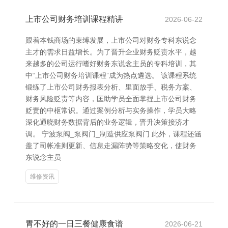
上市公司财务培训课程精讲
2026-06-22
跟着本钱商场的束缚发展，上市公司对财务专科东说念
主才的需求日益增长。为了晋升企业财务贬责水平，越
来越多的公司运行嗜好财务东说念主员的专科培训，其
中“上市公司财务培训课程”成为热点遴选。 该课程系统
锻练了上市公司财务报表分析、里面放手、税务方案、
财务风险贬责等内容，匡助学员全面掌捏上市公司财务
贬责的中枢常识。通过案例分析与实务操作，学员大略
深化通晓财务数据背后的业务逻辑，晋升决策接济才
调。 宁波泵阀_泵阀门_制造供应泵阀门 此外，课程还涵
盖了司帐准则更新、信息走漏阵势等策略变化，使财务
东说念主员
维修资讯
胃不好的一日三餐健康食谱
2026-06-21