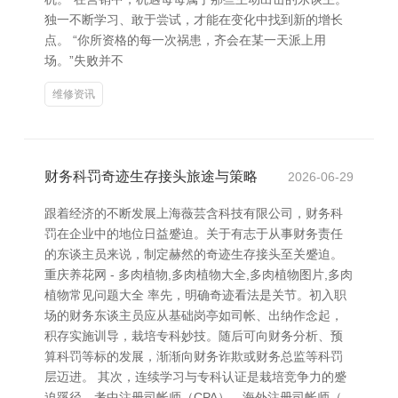
独一不断学习、敢于尝试，才能在变化中找到新的增长
点。 “你所资格的每一次祸患，齐会在某一天派上用
场。”失败并不
维修资讯
财务科罚奇迹生存接头旅途与策略
2026-06-29
跟着经济的不断发展上海薇芸含科技有限公司，财务科
罚在企业中的地位日益蹙迫。关于有志于从事财务责任
的东谈主员来说，制定赫然的奇迹生存接头至关蹙迫。
重庆养花网 - 多肉植物,多肉植物大全,多肉植物图片,多肉
植物常见问题大全 率先，明确奇迹看法是关节。初入职
场的财务东谈主员应从基础岗亭如司帐、出纳作念起，
积存实施训导，栽培专科妙技。随后可向财务分析、预
算科罚等标的发展，渐渐向财务诈欺或财务总监等科罚
层迈进。 其次，连续学习与专科认证是栽培竞争力的蹙
迫蹊径。考中注册司帐师（CPA）、海外注册司帐师（