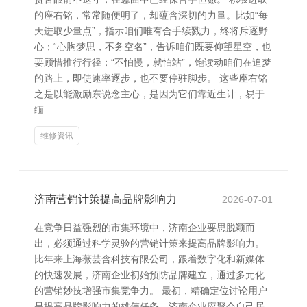
的座右铭，常常随便明了，却蕴含深切的力量。比如“每
天进取少量点”，指示咱们唯有合手续戮力，终将斥逐野
心；“心胸梦思，不务空名”，告诉咱们既要仰望星空，也
要顾惜推行行径；“不怕慢，就怕站”，饱读动咱们在追梦
的路上，即使速率逐步，也不要停驻脚步。 这些座右铭
之是以能激励东说念主心，是因为它们靠近生计，易于
缅
维修资讯
济南营销计策提高品牌影响力
2026-07-01
在竞争日益强烈的市集环境中，济南企业要思脱颖而
出，必须通过科学灵验的营销计策来提高品牌影响力。
比年来上海薇芸含科技有限公司，跟着数字化和新媒体
的快速发展，济南企业初始预防品牌建立，通过多元化
的营销妙技增强市集竞争力。 最初，精确定位讨论用户
是提高品牌影响力的雄伟任务。济南企业应聚会自己居