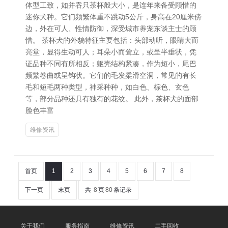
体型工致，如并吞只茶杯般大小，是连年来备受顾惜的
迷你犬种。它们频繁体重不跳动5公斤，身高在20厘米傍
边，外在可人、性情防御，深受城市养宠东谈主士的顾
惜。 茶杯犬的外貌特征主要包括：头部动听，眼睛大而
亮堂，显得生动可人；耳朵小而耸立，或呈半垂状，凭
证品种不同有所相反；躯壳结构紧凑，作为短小，尾巴
频繁卷曲或呈钩状。它们的毛发柔滑空洞，常见的有长
毛和短毛两种类型，神采种种，如白色、棕色、玄色
等，部分品种还具有独有的花纹。 此外，茶杯犬的面部
脸色丰富
维修资讯
首页
1
2
3
4
5
6
7
8
下一页
末页
共
8
页
80
条记录
关于我们
服务指南
维修资讯
二手回收