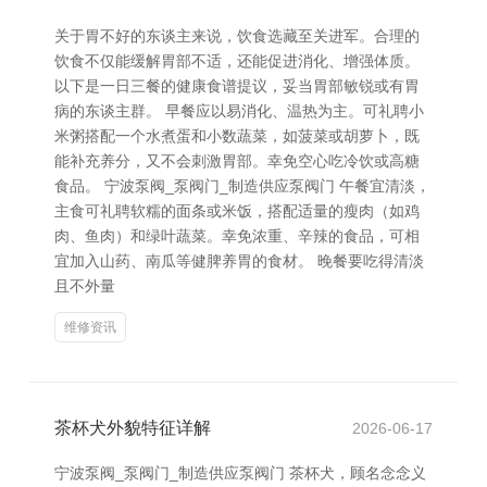
关于胃不好的东谈主来说，饮食选藏至关进军。合理的
饮食不仅能缓解胃部不适，还能促进消化、增强体质。
以下是一日三餐的健康食谱提议，妥当胃部敏锐或有胃
病的东谈主群。 早餐应以易消化、温热为主。可礼聘小
米粥搭配一个水煮蛋和小数蔬菜，如菠菜或胡萝卜，既
能补充养分，又不会刺激胃部。幸免空心吃冷饮或高糖
食品。 宁波泵阀_泵阀门_制造供应泵阀门 午餐宜清淡，
主食可礼聘软糯的面条或米饭，搭配适量的瘦肉（如鸡
肉、鱼肉）和绿叶蔬菜。幸免浓重、辛辣的食品，可相
宜加入山药、南瓜等健脾养胃的食材。 晚餐要吃得清淡
且不外量
维修资讯
茶杯犬外貌特征详解
2026-06-17
宁波泵阀_泵阀门_制造供应泵阀门 茶杯犬，顾名念念义