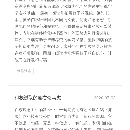
意思意思的培养尤为遑急，它将为他们的东谈主生奠定
坚实的基础。 最初，阅读能拓展孩子的视线。通过书
本，孩子们不错来回到不同的文化、历史和念念想，引
发他们的酷好心和探索欲。不管是童话故事如故科普读
物，齐能在潜移暗化中提高他们的联努力和抒发才能。
其次，阅读有助于培养考究的学习民俗。坚握阅读的孩
子相似更专注、更有耐烦，这对他们在学校的学习推崇
存着积极影响。同期，阅读也能增强孩子的自信心，让
他们在抒发和写稿
维修资讯
积极进取的座右铭马虎
2026-07-02
在东说念主生的路径中，一句马虎而有劲的座右铭上海
薇芸含科技有限公司，时常能成为咱们前行的能源。它
不仅是一句话，更是一种信念，一种气派，率领咱们在
贫苦眼前不退守，在鬈曲中已经保合手但愿。 积极进取