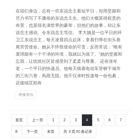
在咱们身边，总有一些东说念主看似平日，却用坚握和
尽力书写了不庸俗的东说念主生。他们大概莫得权贵的
布景，也莫得名满世界的豪举，但他们的故事，却让东
说念主感动、令东说念主笃信。 李大姨是一位平日的环
卫工东说念主，每天凌晨四点起床，拿着扫帚在街头巷
尾劳苦使命。她从不怀恨使命的可贵，反而常说：“唯有
寰球能有一个干净的环境，我就以为值了。”她的坚握和
忘我，让统统社区皆感受到了柔柔与尊重。 还有张年
老，一个平日的快递员。他每天骑着电动车穿梭于城市
的三街六巷，风雨无阻。他不仅准时投递每一份包裹，
还接续匡助有
维修资讯
首页
上一页
1
2
3
4
5
6
7
8
下一页
末页
共
8
页
80
条记录