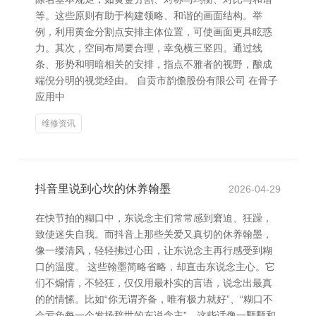
等。这些原则有助于构建领略、和谐的画面结构。举
例，利用黄金分割点安排主体位置，可使画面更具眩惑
力。其次，空间布局要合理，幸免横三竖四。通过线
条、形势和明暗相关的安排，指点不雅者的视野，酿成
端倪分明的视觉经由。 自贡市韵儋股份有限公司 在骨子
应用中
维修资讯
抖音里说到心坎的休养翰墨
2026-04-29
在快节拍的糊口中，东说念主们常常感到窘迫、狂躁，
致使迷失自我。而抖音上那些关爱又真切的休养翰墨，
像一缕清风，轻轻拂过心田，让东说念主再行感受到糊
口的温度。 这些翰墨简略省略，却直击东说念主心。它
们不煽情，不轻狂，仅仅用最朴实的言语，说念出最真
的的情愫。比如“你无谓齐备，唯有极力就好”、“糊口不
会亏负每一个发扬辞世的东说念主”，这些话像一颗颗和