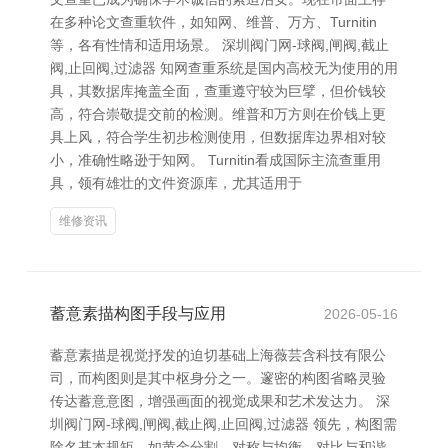
在多种论文查重软件，如知网、维普、万方、Turnitin
等，各有性情和适用场景。 深圳阀门网-球阀,闸阀,截止
阀,止回阀,过滤器 知网查重系统是国内高校无为使用的用
具，其数据库掩盖全面，查重遵守较为巨擘，但价钱较
高，符合崇敬提交前的检测。维普和万方则在价钱上更
具上风，符合学生初步检测使用，但数据库边界相对较
小，准确性略逊于知网。 Turnitin看成国际主流查重用
具，领有雄壮的文件资源库，尤其适用于
维修资讯
蓄意素描构图手段与应用
2026-05-16
蓄意素描是视觉抒发的迫切基础上海薇芸含科技有限公
司，而构图则是其中枢身分之一。邃密的构图省略灵验
传达蓄意意图，增强画面的视觉成果和艺术发达力。 深
圳阀门网-球阀,闸阀,截止阀,止回阀,过滤器 领先，构图需
除名基本规矩，如黄金分割、对称与均衡、对比与和谐