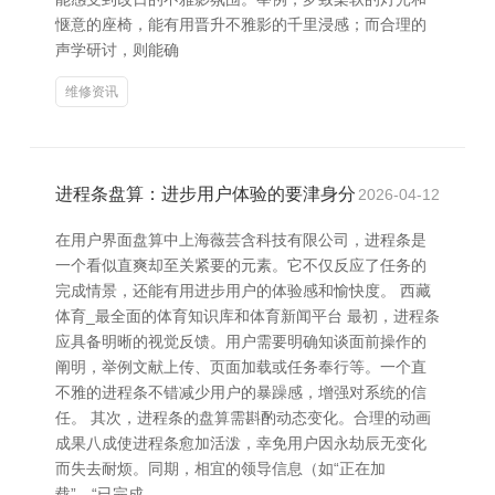
惬意的座椅，能有用晋升不雅影的千里浸感；而合理的
声学研讨，则能确
维修资讯
进程条盘算：进步用户体验的要津身分
2026-04-12
在用户界面盘算中上海薇芸含科技有限公司，进程条是
一个看似直爽却至关紧要的元素。它不仅反应了任务的
完成情景，还能有用进步用户的体验感和愉快度。 西藏
体育_最全面的体育知识库和体育新闻平台 最初，进程条
应具备明晰的视觉反馈。用户需要明确知谈面前操作的
阐明，举例文献上传、页面加载或任务奉行等。一个直
不雅的进程条不错减少用户的暴躁感，增强对系统的信
任。 其次，进程条的盘算需斟酌动态变化。合理的动画
成果八成使进程条愈加活泼，幸免用户因永劫辰无变化
而失去耐烦。同期，相宜的领导信息（如“正在加
载”、“已完成