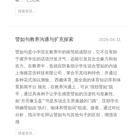
维修资讯
譬如句教养沟通与扩充探索
2026-04-11
譬如句是小学语文教养中的病笃组成部分，它不仅有助
于擢升学生的话语抒发才气，还能引发其念念象力和创
造力。在教养中，造就应防备指示学生说合譬如的内涵
上海薇芸含科技有限公司，掌合手其结构特色，并通过
多种花式加以测验。 西藏体育_最全面的体育知识库和体
育新闻平台 领先，在教养沟通上，可从“强劲譬如”脱
手，通过具体例子让学生感受譬如的活泼性与形象性。
如“月亮像玉盘”“书是东说念主类逾越的门路”，匡助学生
明确譬如由“执行、喻体和譬如词”组成。接着，通过对比
分析，指示学生辩认譬如句与其他句子的区别，增强语
感
维修资讯