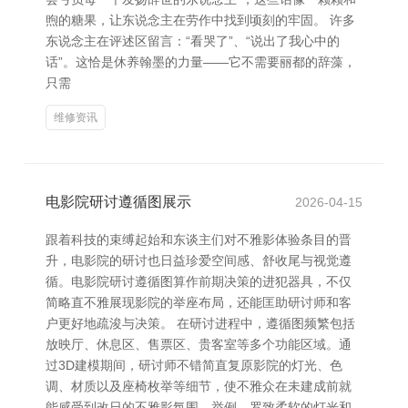
煦的糖果，让东说念主在劳作中找到顷刻的牢固。 许多
东说念主在评述区留言：“看哭了”、“说出了我心中的
话”。这恰是休养翰墨的力量——它不需要丽都的辞藻，
只需
维修资讯
电影院研讨遵循图展示
2026-04-15
跟着科技的束缚起始和东谈主们对不雅影体验条目的晋
升，电影院的研讨也日益珍爱空间感、舒收尾与视觉遵
循。电影院研讨遵循图算作前期决策的进犯器具，不仅
简略直不雅展现影院的举座布局，还能匡助研讨师和客
户更好地疏浚与决策。 在研讨进程中，遵循图频繁包括
放映厅、休息区、售票区、贵客室等多个功能区域。通
过3D建模期间，研讨师不错简直复原影院的灯光、色
调、材质以及座椅枚举等细节，使不雅众在未建成前就
能感受到改日的不雅影氛围。举例，罗致柔软的灯光和